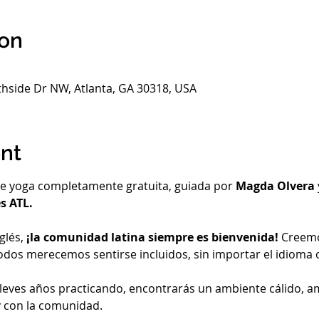
ion
thside Dr NW, Atlanta, GA 30318, USA
nt
de yoga completamente gratuita, guiada por 
Magda Olvera
 ATL. 
lés, 
¡la comunidad latina siempre es bienvenida!
 Creemo
odos merecemos sentirse incluidos, sin importar el idioma o 
 lleves años practicando, encontrarás un ambiente cálido, a
y con la comunidad.