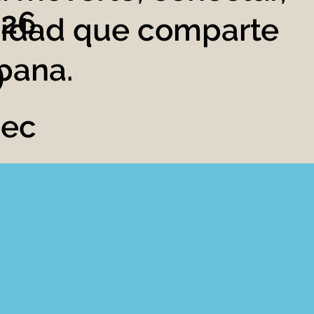
026
unidad que comparte
0
spana.
sec