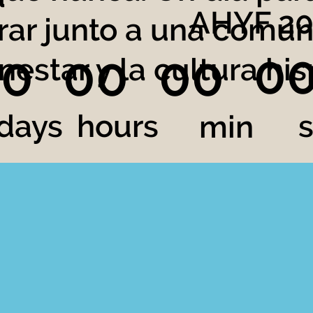
AHYF 2
brar junto a una com
0
00
00
00
nestar y la cultura hi
days
hours
min