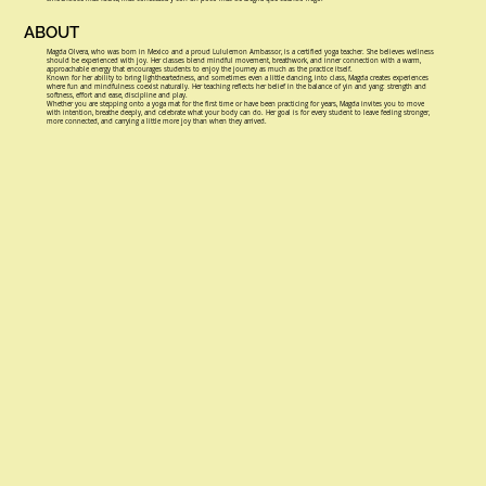
ABOUT
Magda Olvera, who was born in Mexico and a proud Lululemon Ambassor, is a certified yoga teacher. She believes wellness
should be experienced with joy. Her classes blend mindful movement, breathwork, and inner connection with a warm,
approachable energy that encourages students to enjoy the journey as much as the practice itself.
Known for her ability to bring lightheartedness, and sometimes even a little dancing, into class, Magda creates experiences
where fun and mindfulness coexist naturally. Her teaching reflects her belief in the balance of yin and yang: strength and
softness, effort and ease, discipline and play.
Whether you are stepping onto a yoga mat for the first time or have been practicing for years, Magda invites you to move
with intention, breathe deeply, and celebrate what your body can do. Her goal is for every student to leave feeling stronger,
more connected, and carrying a little more joy than when they arrived.