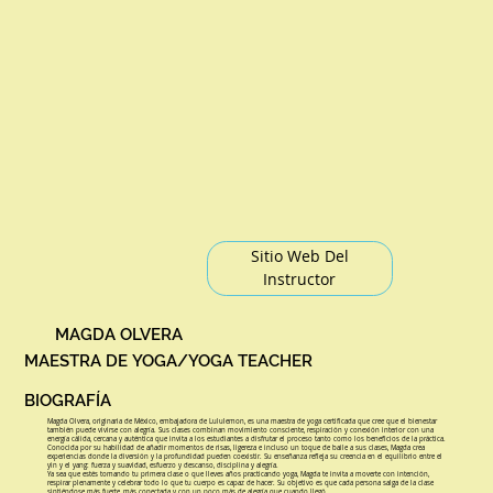
Sitio Web Del
Instructor
MAGDA OLVERA
MAESTRA DE YOGA/YOGA TEACHER
BIOGRAFÍA
Magda Olvera, originaria de México, embajadora de Lululemon, es una maestra de yoga certificada que cree que el bienestar
también puede vivirse con alegría. Sus clases combinan movimiento consciente, respiración y conexión interior con una
energía cálida, cercana y auténtica que invita a los estudiantes a disfrutar el proceso tanto como los beneficios de la práctica.
Conocida por su habilidad de añadir momentos de risas, ligereza e incluso un toque de baile a sus clases, Magda crea
experiencias donde la diversión y la profundidad pueden coexistir. Su enseñanza refleja su creencia en el equilibrio entre el
yin y el yang: fuerza y suavidad, esfuerzo y descanso, disciplina y alegría.
Ya sea que estés tomando tu primera clase o que lleves años practicando yoga, Magda te invita a moverte con intención,
respirar plenamente y celebrar todo lo que tu cuerpo es capaz de hacer. Su objetivo es que cada persona salga de la clase
sintiéndose más fuerte, más conectada y con un poco más de alegría que cuando llegó.